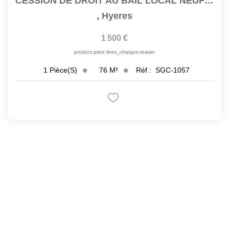
CESSION DE DROIT AU BAIL LOCAL NEUF 60 M2 + 16 M2 DE...
,
Hyeres
1 500 €
product.price.fees_charges.teaser
76
M²
Réf :
SGC-1057
1
Pièce(s)