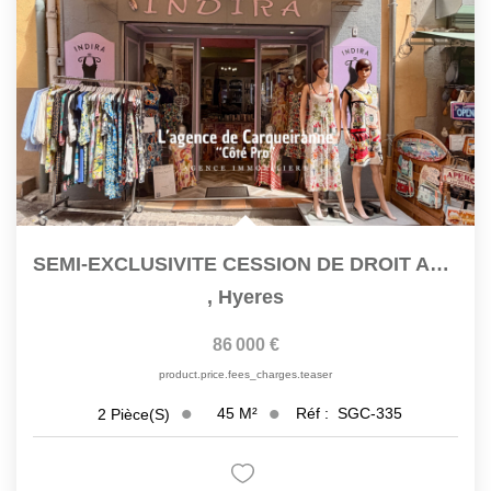
SEMI-EXCLUSIVITE CESSION DE DROIT AU BAIL LOCAL 42 M2 SITUE...
,
Hyeres
86 000 €
product.price.fees_charges.teaser
45
M²
Réf :
SGC-335
2
Pièce(s)