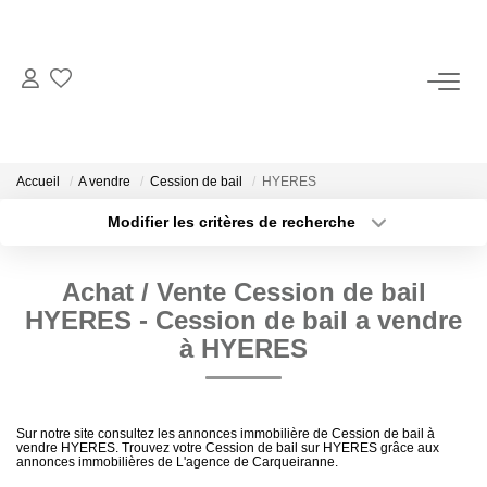
ACCUEIL
NOS BIENS
Accueil
A vendre
Cession de bail
HYERES
Modifier les critères de recherche
Localisation
Type de bien
BIENS VENDUS
Localisation
Sélectionnez...
Achat / Vente Cession de bail
NOS MÉTIERS
Surface min
Budget max
HYERES - Cession de bail a vendre
à HYERES
Vendre Son Bien Professionnel
Plus de critères
Créer une alerte
Estimer
Sur notre site consultez les annonces immobilière de Cession de bail à
vendre HYERES. Trouvez votre Cession de bail sur HYERES grâce aux
annonces immobilières de L'agence de Carqueiranne.
NOTRE AGENCE