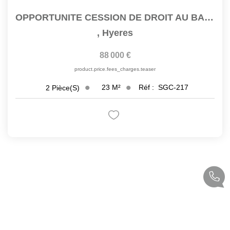
OPPORTUNITE CESSION DE DROIT AU BAIL LOCAL 23 M2...
,
Hyeres
88 000 €
product.price.fees_charges.teaser
23
M²
Réf :
SGC-217
2
Pièce(s)